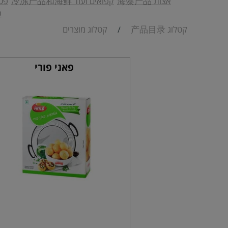
אצות 海藻产品
קפואים ועוד 冷冻产品和海鲜
פטר
פ
קטלוג 产品目录
קטלוג מוצרים
/
פאני פורי