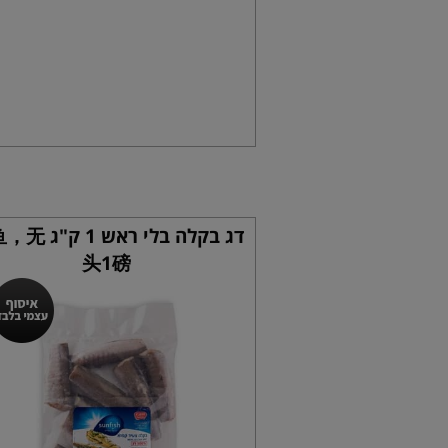
דג בקלה בלי ראש 
头1磅