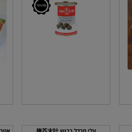
עלי חרדל כבוש 腌芥末叶