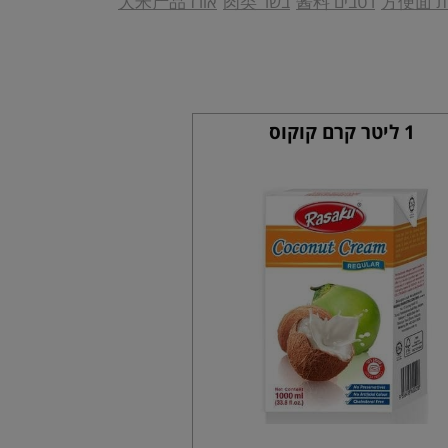
方便
רטבים 酱料
בשר 肉类
אורז 大米产品
1 ליטר קרם קוקוס