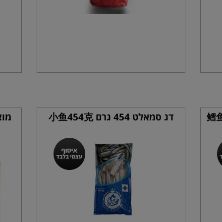
1 ק"ג 鳕鱼，无
דג סמאלט 454 גרם 小鱼454克
מוצ