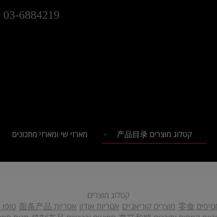
03-6884219
קטלוג מוצרים 产品目录
מארזי שי ומארזי מתכונים
קטלוג מוצרים
יפים 零食
מוצרים קוריאניים
אטריות אודון
אטריות 面条产品
טופו 豆腐制品