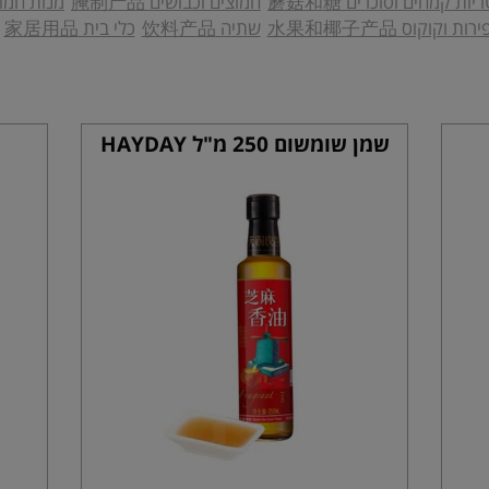
יות קמחים וסוכרים 蘑菇和糖
חמוצים וכבושים 腌制产品
מנות חמות 面
ירות וקוקוס 水果和椰子产品
שתיה 饮料产品
כלי בית 家居用品
שמן שומשום 250 מ"ל HAYDAY