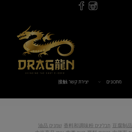
מתכונים
יצירת קשר 接触
ל
הזמנות לחץ כאן
תבלינים 香料和调味粉
שמנים 油品