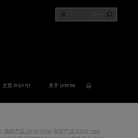
אודותינו 关于
דף הבית 主页
מוצרי מכולת 杂货产品
שתיה חריפה 酒精产品
חט