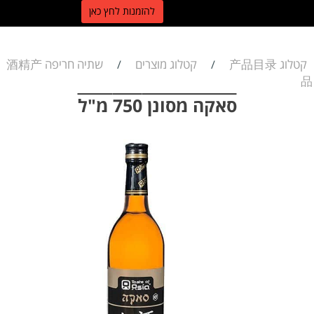
ל
הזמנות לחץ כאן
קטלוג 产品目录
קטלוג מוצרים
שתיה חריפה 酒精产
/
/
品
סאקה מסונן 750 מ"ל