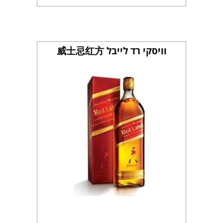
וויסקי רד לייבל 威士忌红方