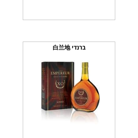
ברנדי 白兰地