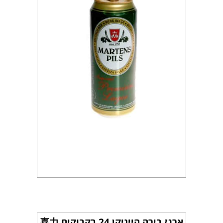
ארגז בירה הייניקן 24 בקבוקים 喜力