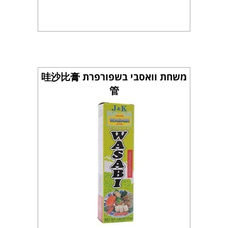
משחת וואסבי בשפורפרת 哇沙比膏
管