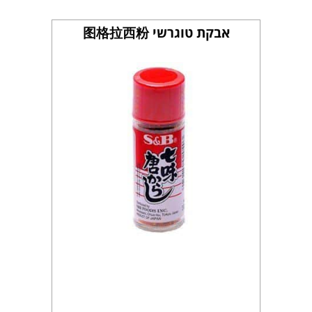
אבקת טוגרשי 图格拉西粉