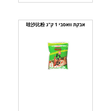
אבקת וואסבי 1 ק"ג 哇沙比粉