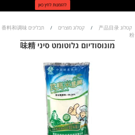
ל
הזמנות לחץ כאן
קטלוג 产品目录
קטלוג מוצרים
תבלינים 香料和调味
/
/
粉
מונוסודיום גלוטומט סיני 味精