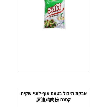
אבקת תיבול בטעם עוף-לוטי שקית
קטנה 罗迪鸡肉粉