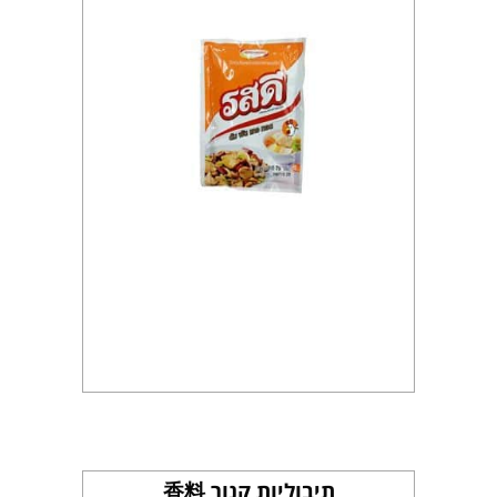
תיבוליות קנור 香料