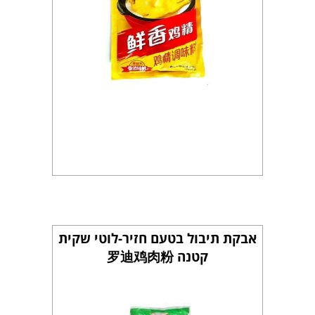
אבקת תיבול בטעם חזיר-לוטי שקית
קטנה 罗迪鸡肉粉