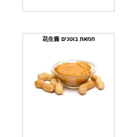
חמאת בוטנים 花生酱