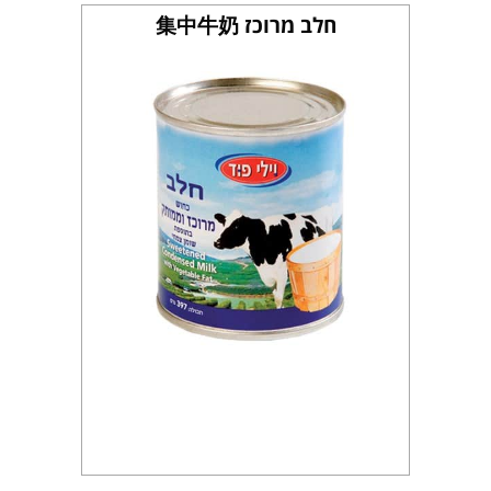
חלב מרוכז 集中牛奶