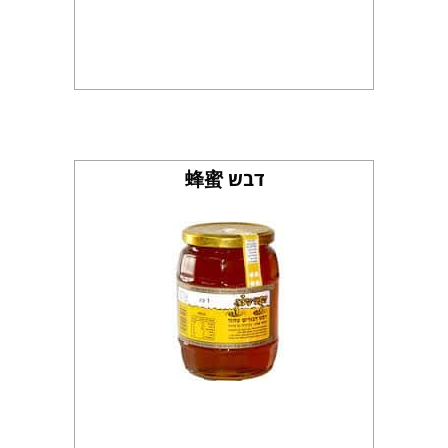
דבש 蜂蜜