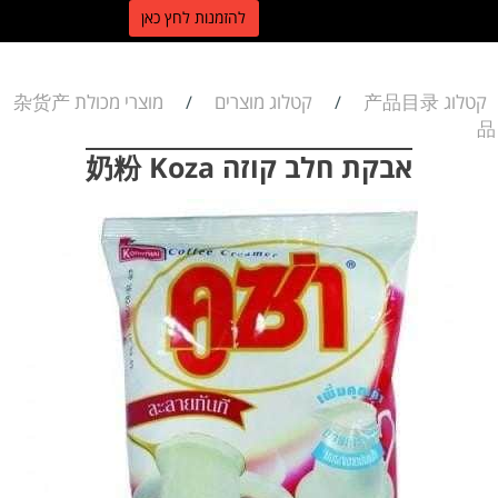
ל
הזמנות לחץ כאן
קטלוג 产品目录
קטלוג מוצרים
מוצרי מכולת 杂货产
/
/
品
אבקת חלב קוזה 奶粉 Koza