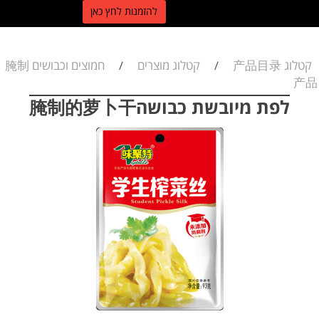
ל
הזמנות לחץ כאן
קטלוג 产品目录
קטלוג מוצרים
חמוצים וכבושים 腌制
/
/
产品
לפת מיובשת כבושה腌制的萝卜干