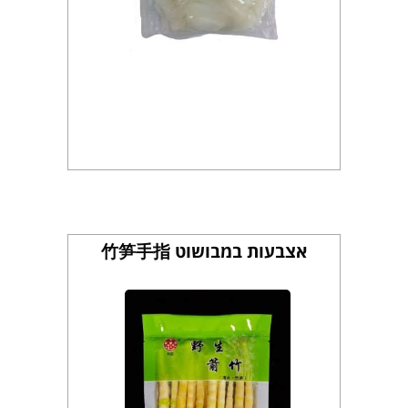
אצבעות במבושוט 竹笋手指