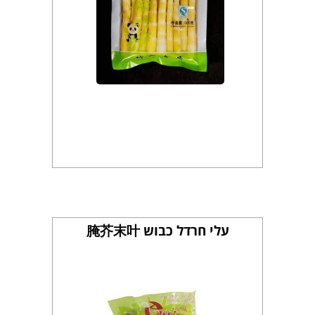
עלי חרדל כבוש 腌芥末叶