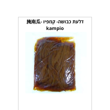
דלעת כבושה- קמפיו 腌南瓜-
kampio