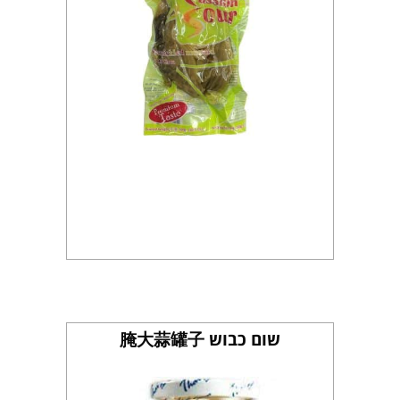
שום כבוש 腌大蒜罐子