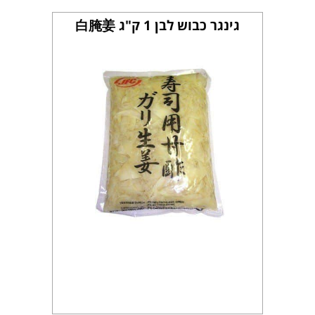
גינגר כבוש לבן 1 ק"ג 白腌姜