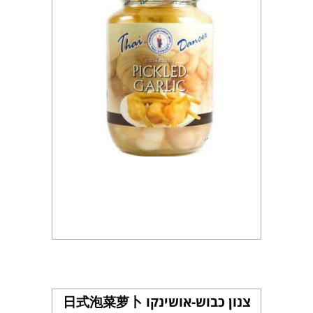
צנון כבוש-אושינקו 日式泡菜萝卜