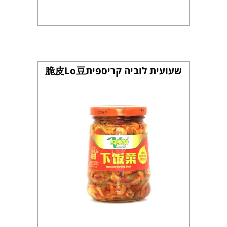
שעועית לוביה קריספית脆皮Lo豆