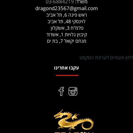
03-6884219
משרד:
dragond23567@gmail.com
ראש פינה 6, תל אביב
לוינסקי 48, תל אביב
פלמ"ח 3, אשקלון
קיבוץ גלויות 1, אשדוד
מנחם יקואל 7, בת ים
לחץ פעמיים לעריכת הטקסט
עקבו אחרינו