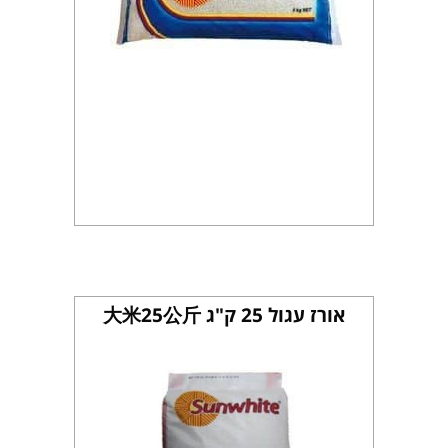
אורז עגול 25 ק"ג 大米25公斤