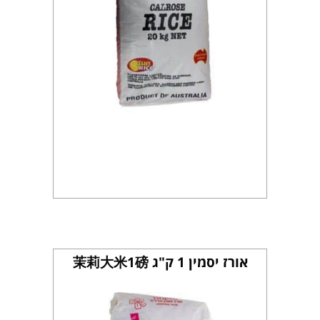
אורז יסמין 1 ק"ג 茉莉大米1磅