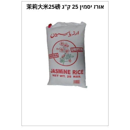
אורז יסמין 25 ק"ג 茉莉大米25磅