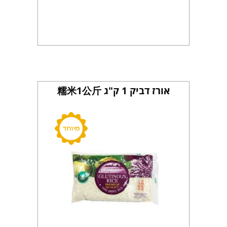
אורז דביק 1 ק"ג 糯米1公斤