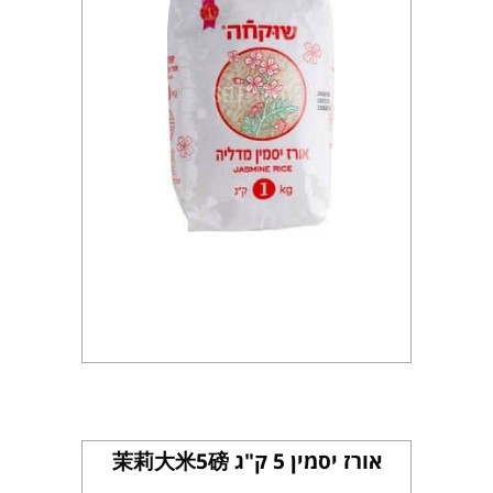
אורז יסמין 5 ק"ג 茉莉大米5磅