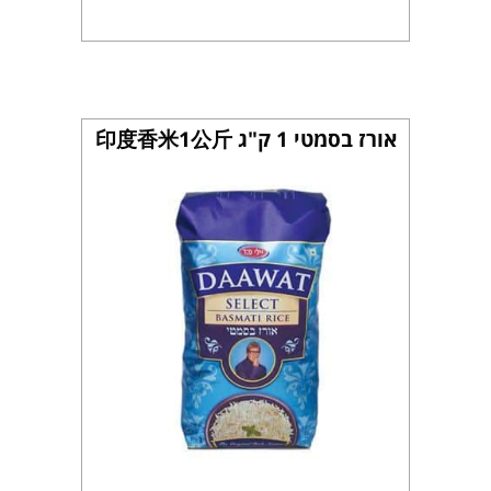
אורז בסמטי 1 ק"ג 印度香米1公斤