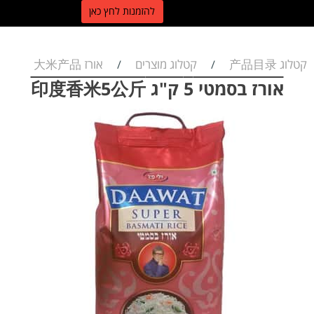
ל
הזמנות לחץ כאן
קטלוג 产品目录
קטלוג מוצרים
אורז 大米产品
/
/
אורז בסמטי 5 ק"ג 印度香米5公斤