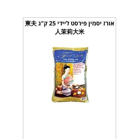
אורז יסמין פירסט ליידי 25 ק"ג 柬夫
人茉莉大米