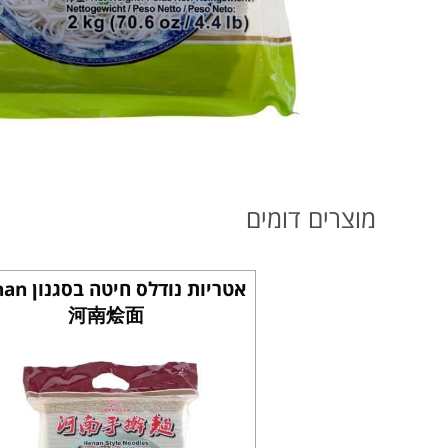
מוצרים דומים
אטריות נודלס ח
河南烩面