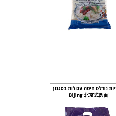
ות נודלס חיטה עגולות בסגנון
Bijing 北京式圆面