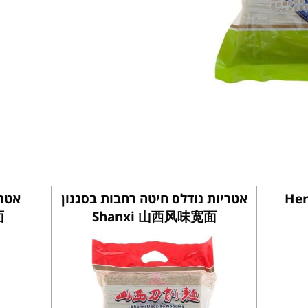
יטה בסגנון Henan
אטריות נודלס חיטה רחבות בסגנון
אטרי
面
Shanxi 山西风味宽面