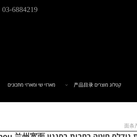
03-6884219
קטלוג מוצרים 产品目录
מארזי שי ומארזי מתכונים
ודלס חיטה רחבות בסגנון Lanzhou 兰州宽面