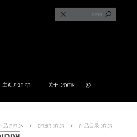
אודותינו 关于
דף הבית 主页
קטלוג 产品目录
קטלוג מוצרים
אטריות 面条产品
/
/
אטריות נ