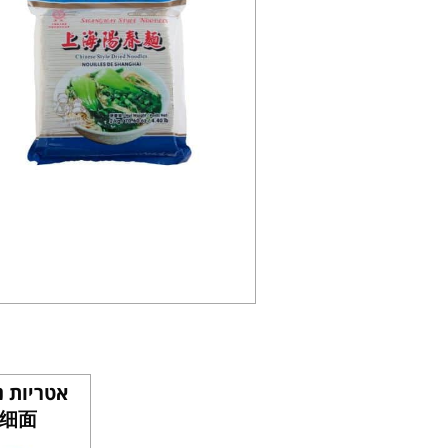
אטריות נ
式细面