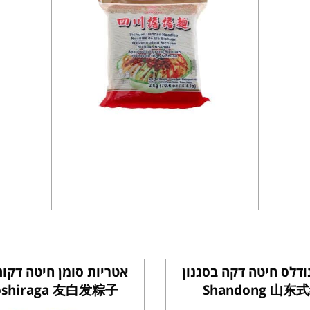
ודלס חיטה דקה בסגנון
אטריות סומן חיטה דקות
shiraga 友白发粽子
Shandong 山东