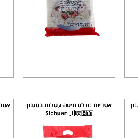
ון
אטריות נודלס חיטה עגולות בסגנון
אטרי
Sichuan 川味圆面