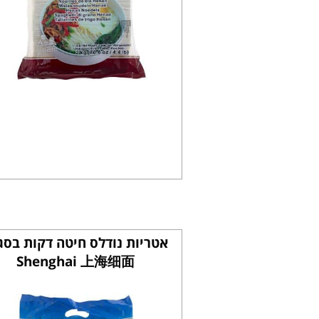
אטריות נודלס חיטה דקות בסגנ
Shenghai 上海细面