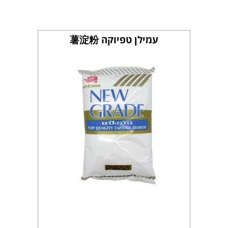
עמילן טפיוקה 薯淀粉