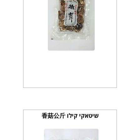
שיטאקי קילו 香菇公斤