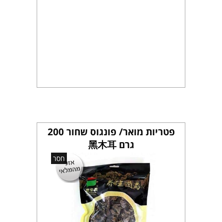
פטריות מואר/ פונגוס שחור 200
גרם 黑木耳
חסר