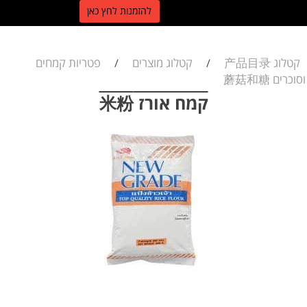
ל
הזמנות לחץ כאן
קטלוג 产品目录
קטלוג מוצרים
פטריות קמחים
/
/
וסוכרים 蘑菇和糖
קמח אורז 米粉