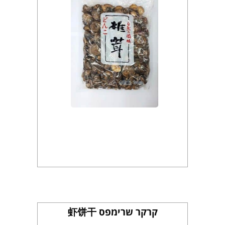
קרקר שרימפס 虾饼干