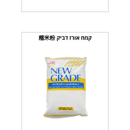
קמח אורז דביק 糯米粉