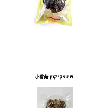
שיטאקי קטן 小香菇