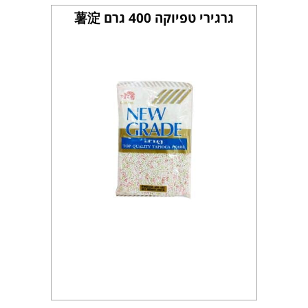
גרגירי טפיוקה 400 גרם 薯淀