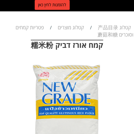
ל
הזמנות לחץ כאן
קטלוג 产品目录
קטלוג מוצרים
פטריות קמחים
/
/
וסוכרים 蘑菇和糖
קמח אורז דביק 糯米粉