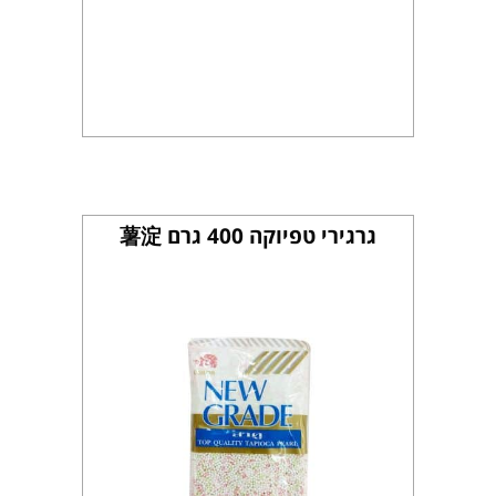
גרגירי טפיוקה 400 גרם 薯淀