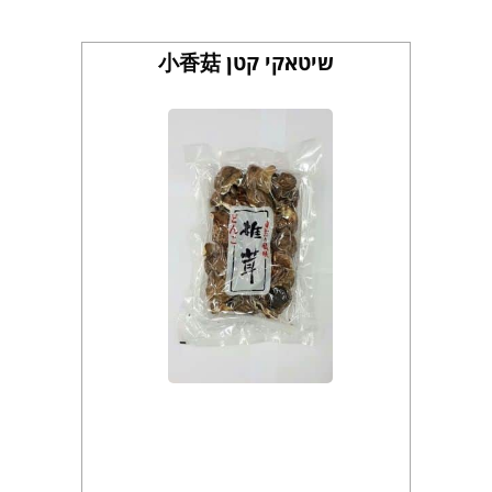
שיטאקי קטן 小香菇