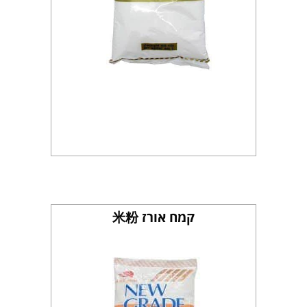
קמח אורז 米粉