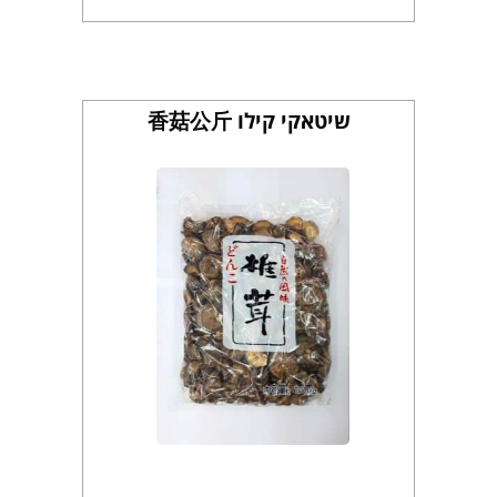
שיטאקי קילו 香菇公斤