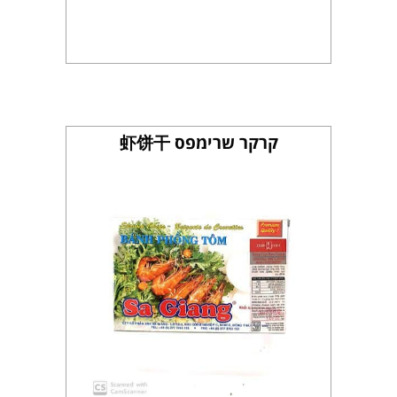
קרקר שרימפס 虾饼干