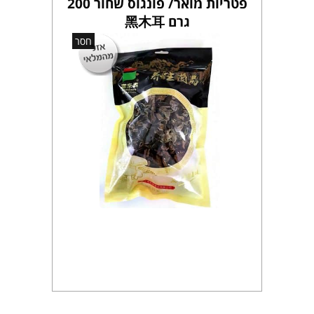
פטריות מואר/ פונגוס שחור 200
גרם 黑木耳
חסר