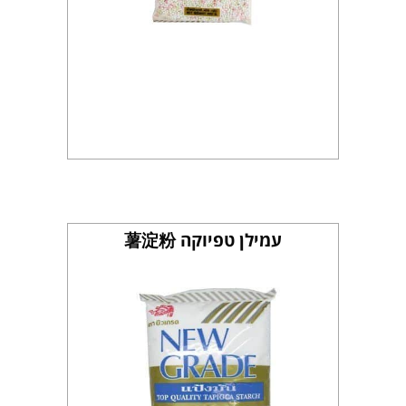
עמילן טפיוקה 薯淀粉