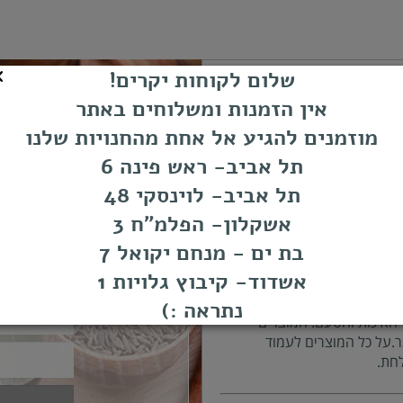
שלום לקוחות יקרים!
אין הזמנות ומשלוחים באתר
תיים. החברה שלנו מתמחה
מוזמנים להגיע אל אחת מהחנויות שלנו
סיטונאים כאחד. תוכלו למצוא
תל אביב- ראש פינה 6
ה ועשירה.דרכנו תוכלו להגשים
ד חומרי גלם ייחודיים ממטבחים
תל אביב- לוינסקי 48
פ
אשקלון- הפלמ"ח 3
3-6884219
בת ים - מנחם יקואל 7
אשדוד- קיבוץ גלויות 1
סעדות ושפים מקצועיים. כל
נתראה :)
האיכות והטעם. המוצרים
ר.על כל המוצרים לעמוד
לחת.