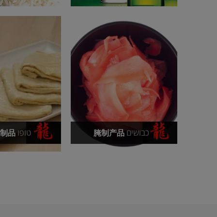
כבושים
טופו
豆腐制品
腌制产品