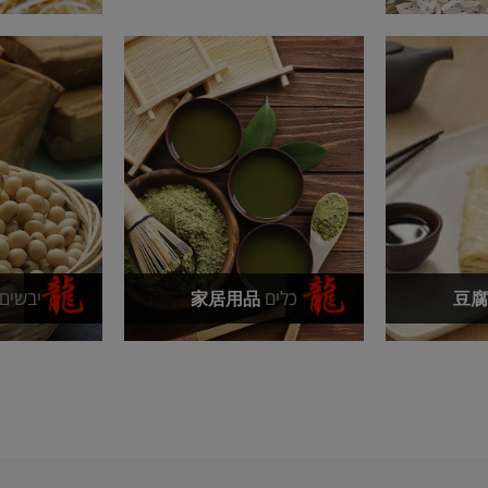
כלים
יבשים
家居用品