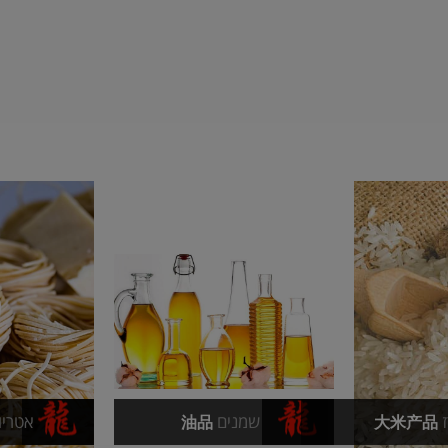
שמנים
אטריו
油品
大米产品