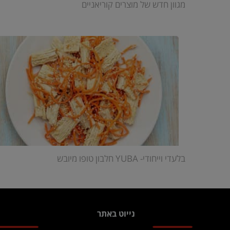
מגוון חדש של מוצרים קוריאניים
בלעדי וייחודי- YUBA חלבון טופו מיובש
נייוט באתר