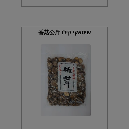
שיטאקי קילו 香菇公斤