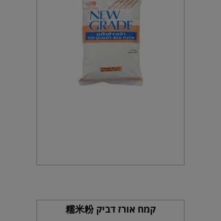
קמח אורז דביק 糯米粉