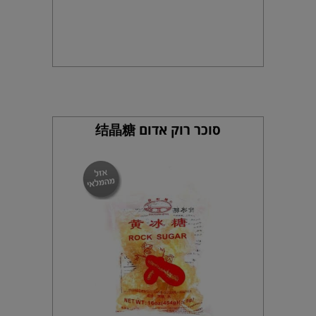
סוכר רוק אדום 结晶糖