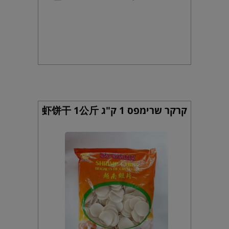
קרקר שרימפס 1 ק"ג 虾饼干 1公斤