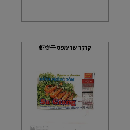
קרקר שרימפס 虾饼干