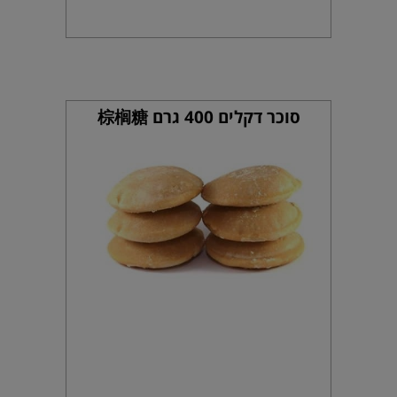
סוכר דקלים 400 גרם 棕榈糖