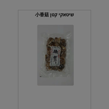
שיטאקי קטן 小香菇