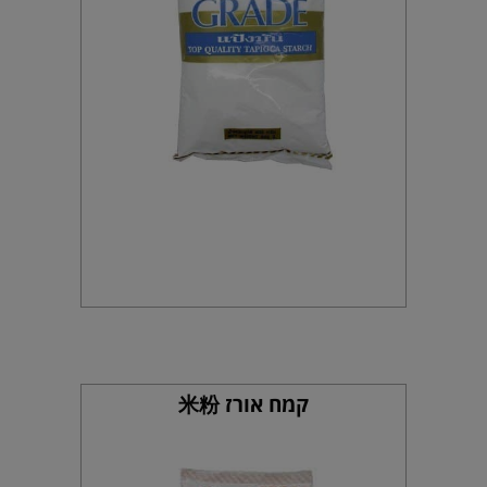
קמח אורז 米粉