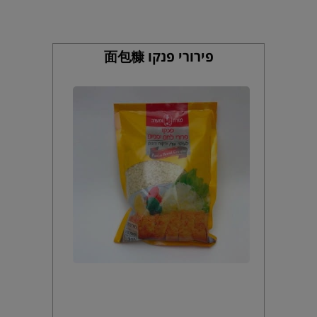
פירורי פנקו 面包糠