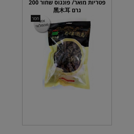
פטריות מואר/ פונגוס שחור 200
גרם 黑木耳
חסר