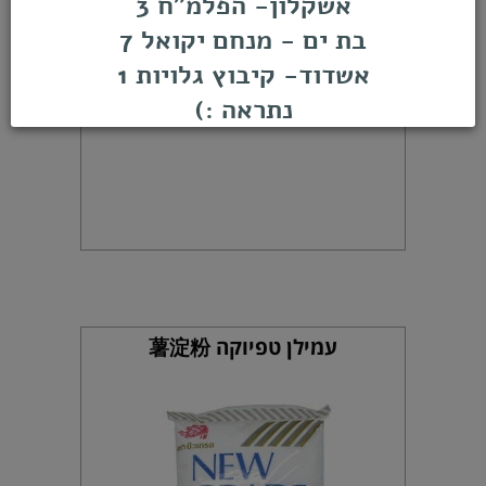
אשקלון- הפלמ"ח 3
בת ים - מנחם יקואל 7
אשדוד- קיבוץ גלויות 1
נתראה :)
עמילן טפיוקה 薯淀粉