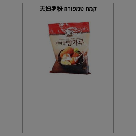
קמח טמפורה 天妇罗粉