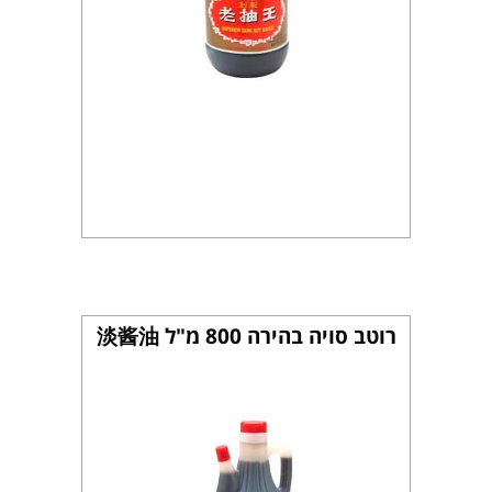
רוטב סויה בהירה 800 מ"ל 淡酱油