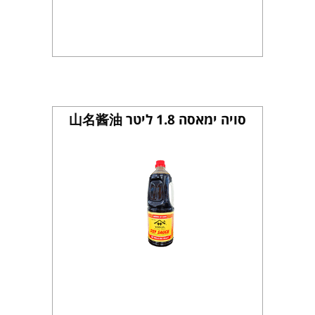
סויה ימאסה 1.8 ליטר 山名酱油