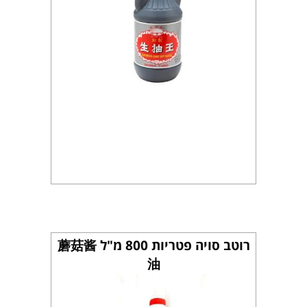
רוטב סויה פטריות 800 מ"ל 蘑菇酱
油