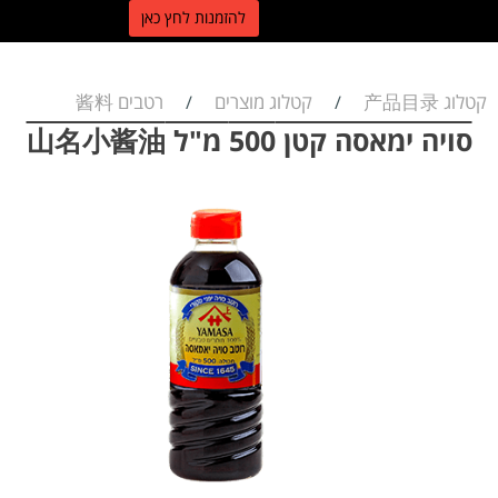
ל
הזמנות לחץ כאן
קטלוג 产品目录
קטלוג מוצרים
רטבים 酱料
/
/
סויה ימאסה קטן 500 מ"ל 山名小酱油