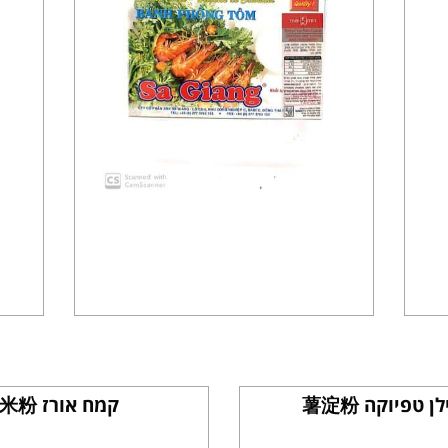
ן טפיוקה 薯淀粉
קמח אורז 米粉