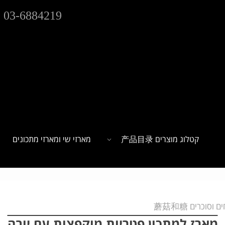
03-6884219
קטלוג מוצרים 产品目录
מארזי שי ומארזי מתכונים
וסוכרים 蘑菇和糖
מארז למתכון פטריות מוקפצות עם יובה