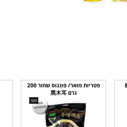
פטריות מואר/ פונגוס שחור 200
גרם 黑木耳
חסר