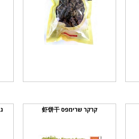
קרקר שרימפס 虾饼干
גר