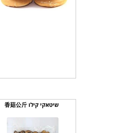
שיטאקי קילו 香菇公斤