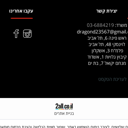
יצירת קשר
עקבו אחרינו
03-6884219
משרד:
dragond23567@gmail
ראש פינה 6, תל אביב
לוינסקי 48, תל אביב
פלמ"ח 3, אשקלון
קיבוץ גלויות 1, אשדוד
מנחם יקואל 7, בת ים
 לעריכת הטקסט
בניית אתרים
 שימוש בקבצי Cookies, לרבות של צדדים שלישיים, לצורך ניתוח השימוש באתר, שיפור חוויית הגלישה והצג