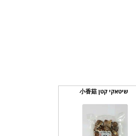
שיטאקי קטן 小香菇